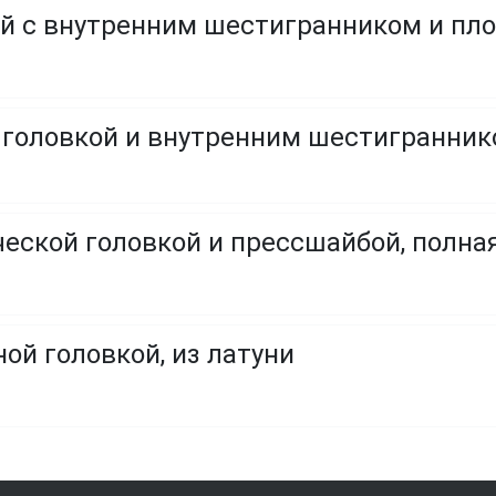
й с внутренним шестигранником и пл
ческой головкой и прессшайбой, полна
ой головкой, из латуни