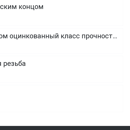
оским концом
Винт с полукруглой головкой и внутренним шестигранником оцинкованный класс прочности 8.8 и 10.9
я резьба