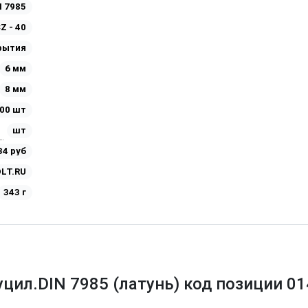
N 7985
Z - 40
рытия
6 мм
8 мм
00 шт
шт
34 руб
LT.RU
343 г
уцил.DIN 7985 (латунь) код позиции 0