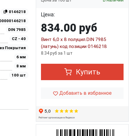
Цена за 100 шт
В наличии
0146218
Цена:
00000146218
834.00 руб
DIN 7985
CZ - 40
Винт 6,0 х 8 полуцил.DIN 7985
(латунь) код позиции 0146218
ез Покрытия
8.34 руб за 1 шт
6 мм
8 мм
Купить
100 шт
Добавить в избранное