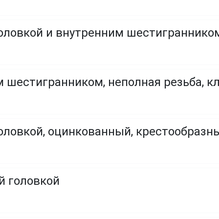
оловкой и внутренним шестигранником,
 шестигранником, неполная резьба, кла
головкой, оцинкованный, крестообраз
й головкой