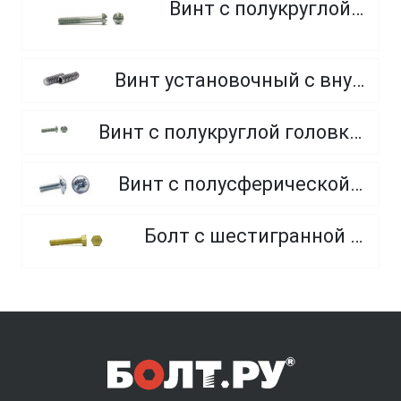
Винт с полукруглой головкой
Винт установочный с внутренним шестигранником и плоским концом
Винт с полукруглой головкой и внутренним шестигранником оцинкованный класс прочности 8.8 и 10.9
Винт с полусферической головкой и прессшайбой, полная резьба
Болт с шестигранной головкой, из латуни