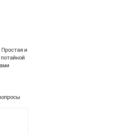
. Простая и
с потайной
тами
вопросы