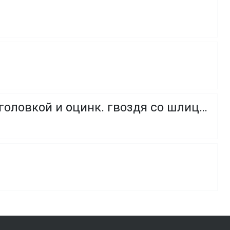
Гвоздевой дюбель в сборе. (нейл дюбель PA 6 с потайной головкой и оцинк. гвоздя со шлицем Pozi.)