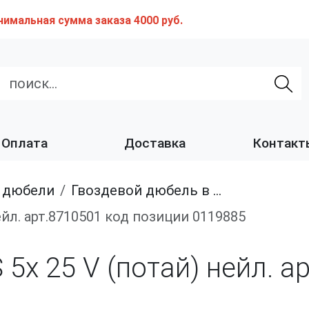
нимальная сумма заказа 4000 руб.
Оплата
Доставка
Контакт
ic дюбели
Гвоздевой дюбель в сборе. (нейл дюбель PA 6 с потайной головкой и оцинк. гвоздя со шлицем Pozi.)
ейл. арт.8710501 код позиции 0119885
5х 25 V (потай) нейл. а