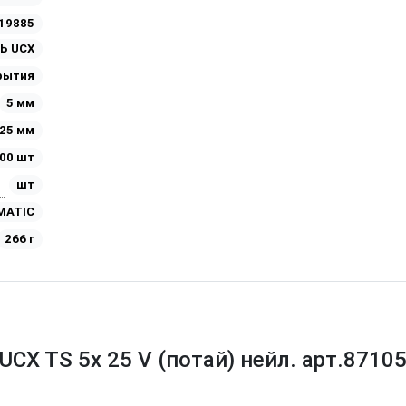
19885
Ь UCX
рытия
5 мм
25 мм
00 шт
шт
MATIC
266 г
CX TS 5х 25 V (потай) нейл. арт.8710