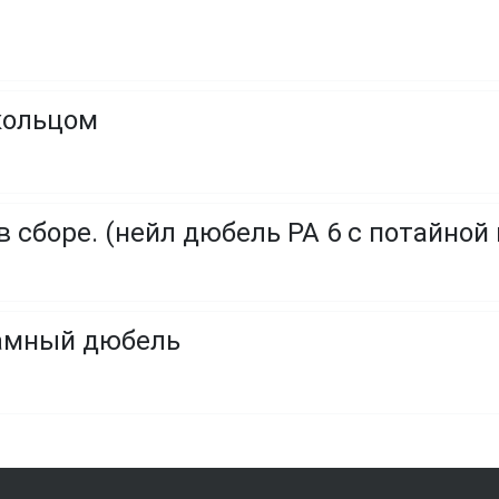
кольцом
амный дюбель