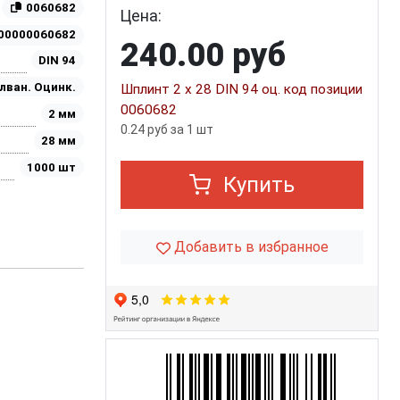
0060682
Цена:
00000060682
240.00 руб
DIN 94
лван. Оцинк.
Шплинт 2 х 28 DIN 94 оц. код позиции
0060682
2 мм
0.24 руб за 1 шт
28 мм
1000 шт
Купить
Добавить в избранное