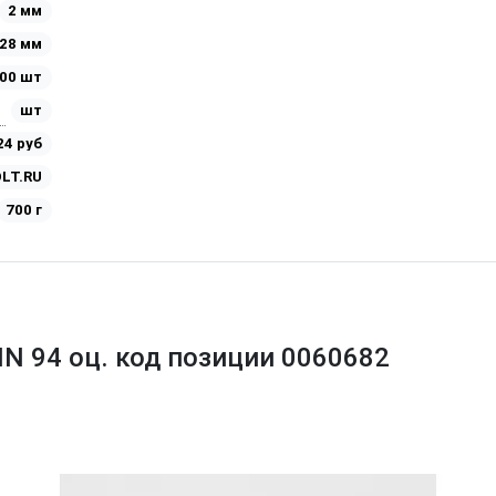
2 мм
28 мм
00 шт
шт
24 руб
LT.RU
700 г
IN 94 оц. код позиции 0060682