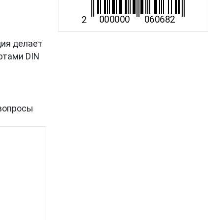
ция делает
ртами DIN
вопросы