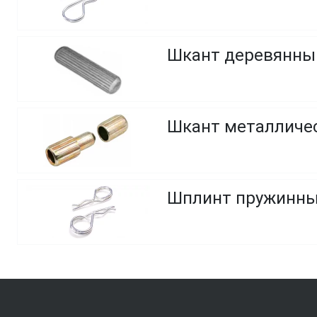
Шкант деревянный
Шкант металличес
Шплинт пружинный