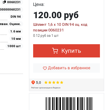
0060231
Цена:
00000060231
120.00 руб
DIN 94
лван. Оцинк.
Шплинт 1,6 х 10 DIN 94 оц. код
позиции 0060231
1.6 мм
0.12 руб за 1 шт
10 мм
1000 шт
Купить
Добавить в избранное