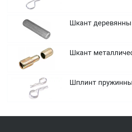
Шкант деревянный
Шкант металличес
Шплинт пружинный