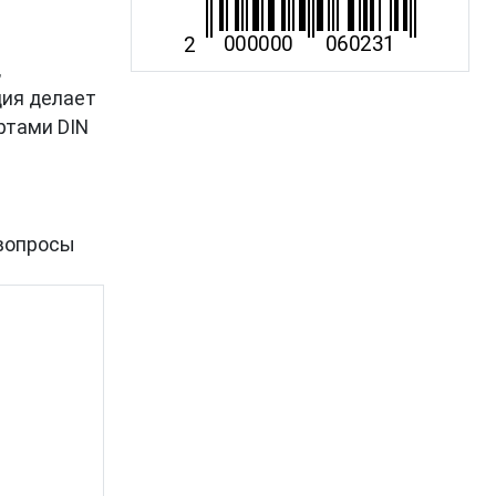
,
ция делает
ртами DIN
вопросы