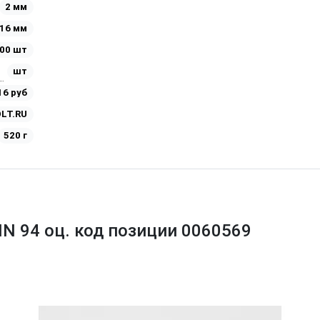
2 мм
16 мм
00 шт
шт
16 руб
LT.RU
520 г
IN 94 оц. код позиции 0060569