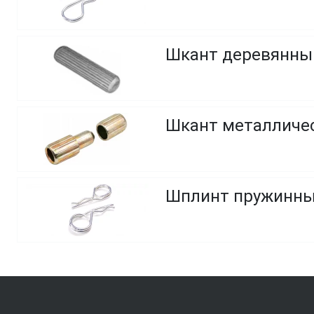
Шкант деревянный
Шкант металличес
Шплинт пружинный