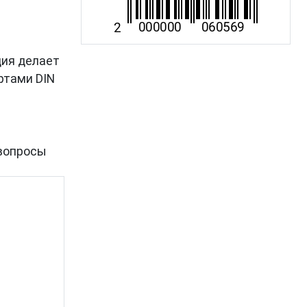
ция делает
ртами DIN
вопросы